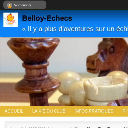
Panneau de gestion des cookies
Se connecter
Belloy-Echecs
« Il y a plus d’aventures sur un é
ACCUEIL
LA VIE DU CLUB
INFOS PRATIQUES
PH