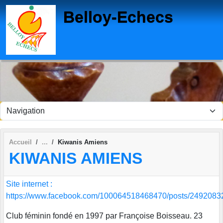
Panneau de gestion des cookies
Belloy-Echecs
Accueil
Kiwanis Amiens
KIWANIS AMIENS
Site internet :
https://www.facebook.com/100064518468470/posts/249208
Club féminin fondé en 1997 par Françoise Boisseau. 23