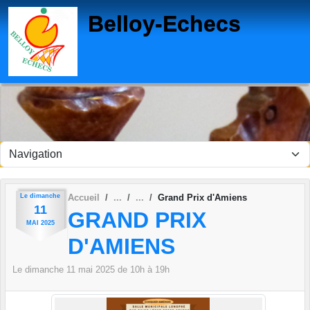
Panneau de gestion des cookies
Belloy-Echecs
Le
dimanche
Accueil
Grand Prix d'Amiens
11
GRAND PRIX
MAI
2025
D'AMIENS
Le
dimanche
11
mai
2025
de 10h à 19h